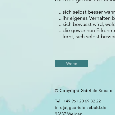
...sich selbst besser wa
...ihr eigenes Verhalten b
...sich bewusst wird, wel
...die gewonnen Erkennt
...lernt, sich selbst be
Werte
© Copyright Gabriele Sebald
Tel: +49 961 20 69 82 22
info[at]gabriele-sebald.de
92637 Weiden