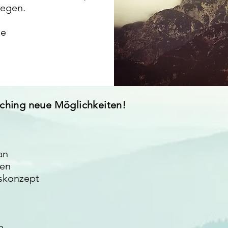
iegen.
ie
ching neue Möglichkeiten!
 an
ten
gskonzept
...